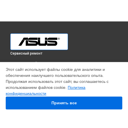
Сервисный ремонт
ВЫБЕРИ СВОЙ ГОРОД
Этот сайт использует файлы cookie для аналитики и
Ремонт планшета Transformer Pad Infinity TF700 Asus в
обеспечения наилучшего пользовательского опыта.
Краснодаре
Продолжая использовать этот сайт, вы соглашаетесь с
Ремонт планшета Transformer Pad Infinity TF700 Asus в
использованием файлов cookie.
Политика
Ростове-на-Дону
конфиденциальности
Ремонт планшета Transformer Pad Infinity TF700 Asus в
Нижнем Новгороде
Принять все
Ремонт планшета Transformer Pad Infinity TF700 Asus в
Новосибирске
Ремонт планшета Transformer Pad Infinity TF700 Asus в
Челябинске