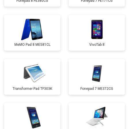
Fonepad 8 FE380CG
Fonepad 7 FE171CG
MeMO Pad 8 ME581CL
VivoTab 8
Transformer Pad TF303K
Fonepad 7 ME372CG