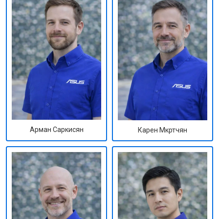
Арман Саркисян
Карен Мкртчян