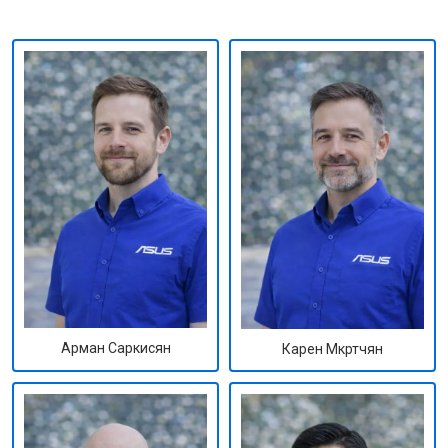
Арман Саркисян
Карен Мкртчян