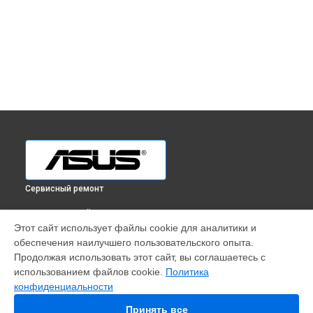
Сервисный ремонт
ВЫБЕРИ СВОЙ ГОРОД
Этот сайт использует файлы cookie для аналитики и
Ремонт видеокарты GeForce RTX 3060 TUF Gaming OC
обеспечения наилучшего пользовательского опыта.
Edition (LHR) Asus в
Краснодаре
Продолжая использовать этот сайт, вы соглашаетесь с
Ремонт видеокарты GeForce RTX 3060 TUF Gaming OC
использованием файлов cookie.
Политика
Edition (LHR) Asus в
Ростове-на-Дону
конфиденциальности
Ремонт видеокарты GeForce RTX 3060 TUF Gaming OC
Edition (LHR) Asus в
Нижнем Новгороде
Принять все