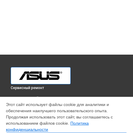
Сервисный ремонт
ВЫБЕРИ СВОЙ ГОРОД
Этот сайт использует файлы cookie для аналитики и
Ремонт моноблока ExpertCenter E5 A5402WHAK-BA203M
обеспечения наилучшего пользовательского опыта.
Asus в
Краснодаре
Продолжая использовать этот сайт, вы соглашаетесь с
Ремонт моноблока ExpertCenter E5 A5402WHAK-BA203M
использованием файлов cookie.
Политика
Asus в
Ростове-на-Дону
конфиденциальности
Ремонт моноблока ExpertCenter E5 A5402WHAK-BA203M