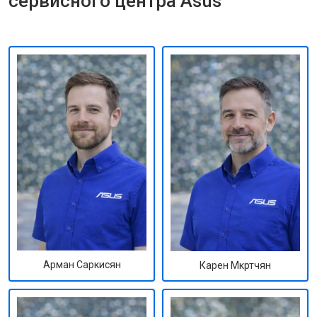
сервисного центра Asus
Арман Саркисян
Карен Мкртчян