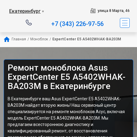
Екатеринбург
улица 8 Марта, 46
▼
+7 (343) 226-97-56
Главная
/
Моноблок
/
ExpertCenter E5 A5402WHAK-BA203M
Ремонт моноблока Asus
ExpertCenter E5 A5402WHAK-
BA203M в Екатеринбурге
В Екатеринбурге ваш Asus ExpertCenter E5 A5402WHAK-
BA203M найдет вторую жизнь! Наш сервисный центр
специализируется на ремонте моноблоков Асус, включая
модель ExpertCenter E5 A5402WHAK-BA203M. Мы
предлагаем всестороннюю диагностику и
квалифицированный ремонт, от восстановления