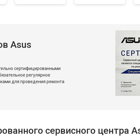
от 60 мин
о
в Asus
ительно сертифицированными
бязательное регулярное
сками для проведения ремонта
ованного сервисного центра A