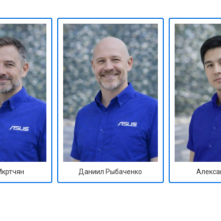
Мкртчян
Даниил Рыбаченко
Алекса