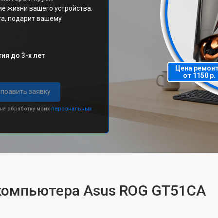
е жизни вашего устройства.
та, подарит вашему
ия до 3-х лет
Цена ремон
от 1150 р.
править заявку
 на обработку моих
персональных
 компьютера Asus ROG GT51CA