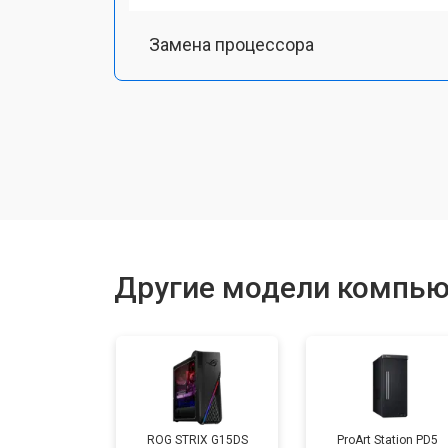
Замена процессора
Замена оперативной памяти
Замена кулера
Замена HDD (замена жёсткого диск
Другие модели компью
Замена блока питания
Замена материнской платы
ROG STRIX G15DS
ProArt Station PD5