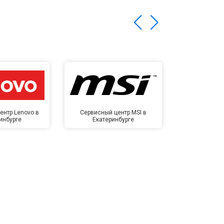
ентр Lenovo в
Сервисный центр MSI в
Сервисный ц
инбурге
Екатеринбурге
Екате