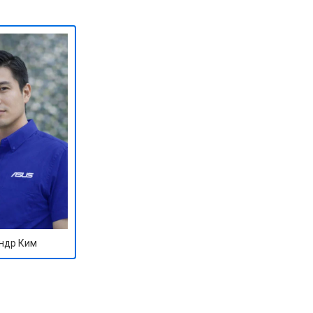
ндр Ким