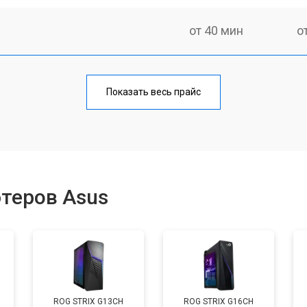
от 40 мин
о
от 50 мин
о
Показать весь прайс
от 50 мин
о
а)
от 60 мин
о
теров Asus
от 40 мин
о
от 60 мин
о
ROG STRIX G13CH
ROG STRIX G16CH