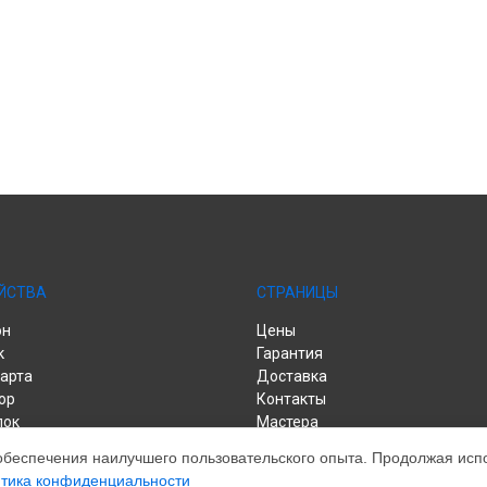
ЙСТВА
СТРАНИЦЫ
он
Цены
к
Гарантия
арта
Доставка
ор
Контакты
лок
Мастера
я приставка
Карта сайта
обеспечения наилучшего пользовательского опыта. Продолжая испол
тика конфиденциальности