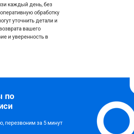
зи каждый день, без
 оперативную обработку
огут уточнить детали и
 возврата вашего
ие и уверенность в
ы по
иси
, перезвоним за 5 минут