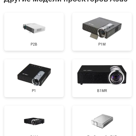
P2B
P1M
P1
B1MR