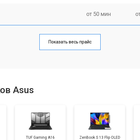
от 50 мин
о
от 100 мин
о
Показать весь прайс
от 60 мин
о
от 80 мин
о
ов Asus
от 40 мин
о
от 80 мин
о
TUF Gaming A16
ZenBook S 13 Flip OLED