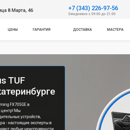
+7 (343) 226-97-56
ица 8 Марта, 46
Ежедневно с 09:00 до 21:00
ЦЕНЫ
ГАРАНТИЯ
ДОСТАВКА
МАСТЕРА
us TUF
катеринбурге
ming FX705GE в
 центр! Мы
ительных устройств,
ра - настоящие эксперты в
аняют любые неисправности.