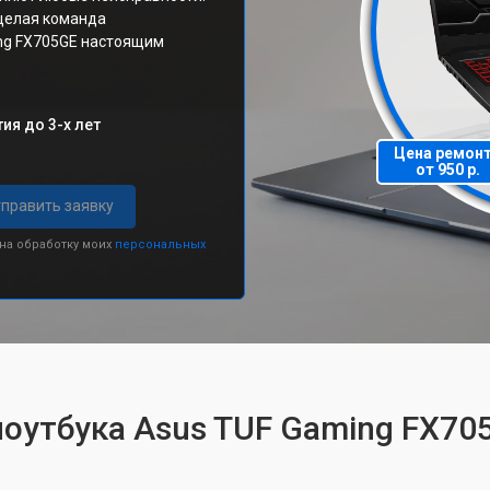
 целая команда
ng FX705GE настоящим
ия до 3-х лет
Цена ремон
от 950 р.
править заявку
 на обработку моих
персональных
ноутбука Asus TUF Gaming FX70