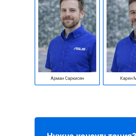
Замена оперативной памяти
Прошивка BIOS
Замена северного моста
Ремонт петель
Арман Саркисян
Карен 