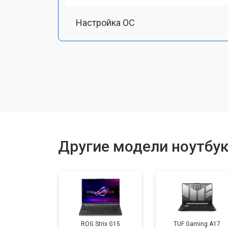
Настройка ОС
Ремонт южного моста
Замена шлейфа
Ремонт вебкамеры
Другие модели ноутбук
Установка драйверов Windows
Ремонт мультиконтроллера
ROG Strix G15
TUF Gaming A17