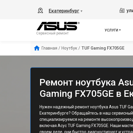
ул
Екатеринбург
▼
УСЛУГИ
Сервисный ремонт
Главная
/
Ноутбук
/
TUF Gaming FX705GE
Ремонт ноутбука As
Gaming FX705GE в Е
Нужен надежный ремонт ноутбука Asus TUF Ga
Екатеринбурге? Обращайтесь в наш сервисный
специализируемся на ремонте высокопроизвод
включая Асус TUF Gaming FX705GE. Наши масте
своем деле, они быстро диагностируют и устр