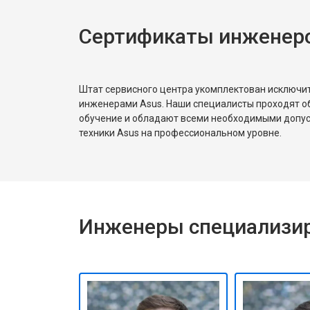
Сертификаты инженеро
Замена Wi-Fi
Ремонт цепи питания
Штат сервисного центра укомплектован исключ
инженерами Asus. Наши специалисты проходят о
обучение и обладают всеми необходимыми допу
Замена USB порта
техники Asus на профессиональном уровне.
Замена звуковой карты
Инженеры специализир
Замена кулера
Замена микрофона