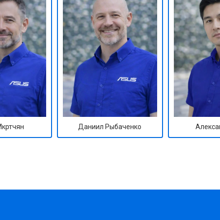
от 50 мин
о
от 50 мин
о
от 100 мин
о
от 70 мин
о
Мкртчян
Даниил Рыбаченко
Алекса