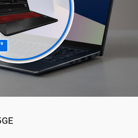
та
5GE