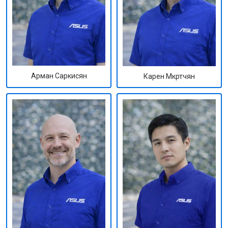
Арман Саркисян
Карен Мкртчян