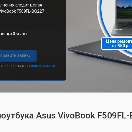
олнения следит целая
VivoBook F509FL-BQ227
ия до 3-х лет
Цена ремон
от 950 р.
править заявку
 на обработку моих
персональных
ноутбука Asus VivoBook F509FL