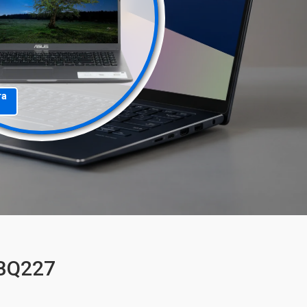
та
-BQ227