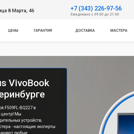
+7 (343) 226-97-56
ица 8 Марта, 46
Ежедневно с 09:00 до 21:00
ЦЕНЫ
ГАРАНТИЯ
ДОСТАВКА
МАСТЕРА
s VivoBook
теринбурге
ok F509FL-BQ227 в
 центр! Мы
ительных устройств,
стера - настоящие эксперты
траняют любые