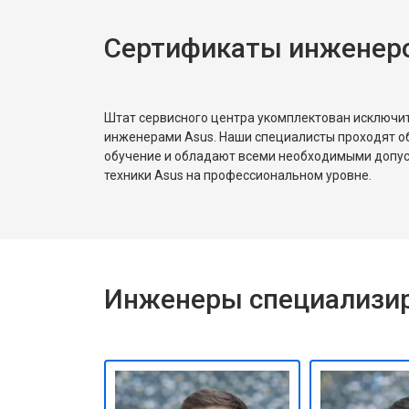
Сертификаты инженеро
Замена Wi-Fi
Ремонт цепи питания
Штат сервисного центра укомплектован исключ
инженерами Asus. Наши специалисты проходят о
обучение и обладают всеми необходимыми допу
Замена USB порта
техники Asus на профессиональном уровне.
Замена звуковой карты
Инженеры специализир
Замена кулера
Замена микрофона