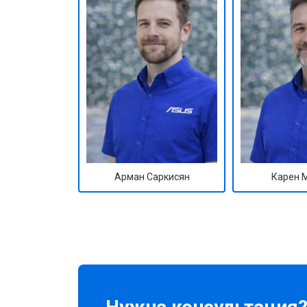
Замена оперативной памяти
Прошивка BIOS
Замена северного моста
Ремонт петель
Арман Саркисян
Карен 