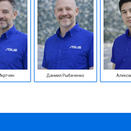
от 50 мин
о
от 50 мин
о
от 100 мин
о
от 70 мин
о
Мкртчян
Даниил Рыбаченко
Алекса