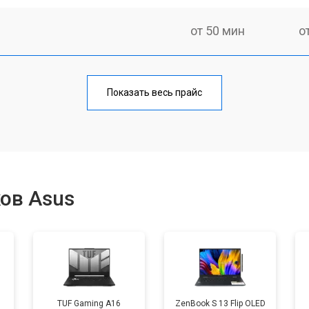
от 50 мин
о
от 100 мин
о
Показать весь прайс
от 60 мин
о
от 80 мин
о
ов Asus
от 40 мин
о
от 80 мин
о
TUF Gaming A16
ZenBook S 13 Flip OLED