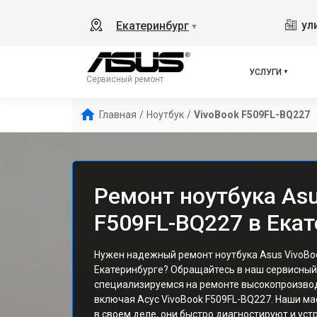
ул
Екатеринбург
▼
УСЛУГИ
Сервисный ремонт
Главная
/
Ноутбук
/
VivoBook F509FL-BQ227
Ремонт ноутбука Asu
F509FL-BQ227 в Ека
Нужен надежный ремонт ноутбука Asus VivoBo
Екатеринбурге? Обращайтесь в наш сервисный
специализируемся на ремонте высокопроизвод
включая Асус VivoBook F509FL-BQ227. Наши ма
в своем деле, они быстро диагностируют и ус