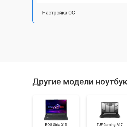
Настройка ОС
Ремонт южного моста
Замена шлейфа
Ремонт вебкамеры
Другие модели ноутбук
Установка драйверов Windows
Ремонт мультиконтроллера
ROG Strix G15
TUF Gaming A17