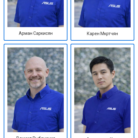
Арман Саркисян
Карен Мкртчян