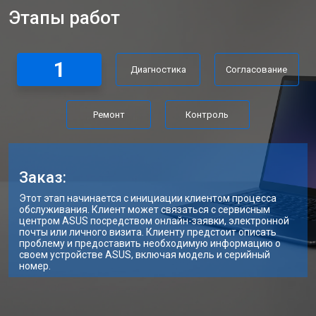
Этапы работ
Замена материнской платы
от 2300 ₽
Заказать
Замена матрицы ноутбука Asus
от 2300 ₽
Заказать
1
Диагностика
Согласование
Замена Wi-Fi ноутбука Asus
от 2200 ₽
Заказать
Ремонт цепи питания
от 3500 ₽
Заказать
Ремонт
Контроль
Замена USB порта
от 2200 ₽
Заказать
Замена звуковой карты
от 1700 ₽
Заказать
Заказ:
Замена кулера ноутбука Asus
от 2600 ₽
Заказать
Этот этап начинается с инициации клиентом процесса
обслуживания. Клиент может связаться с сервисным
Замена микрофона
от 2600 ₽
Заказать
центром ASUS посредством онлайн-заявки, электронной
почты или личного визита. Клиенту предстоит описать
проблему и предоставить необходимую информацию о
Замена оперативной памяти
от 1100 ₽
Заказать
своем устройстве ASUS, включая модель и серийный
номер.
Замена северного моста
от 3500 ₽
Заказать
Ремонт петель ноутбука Asus
от 3990 ₽
Заказать